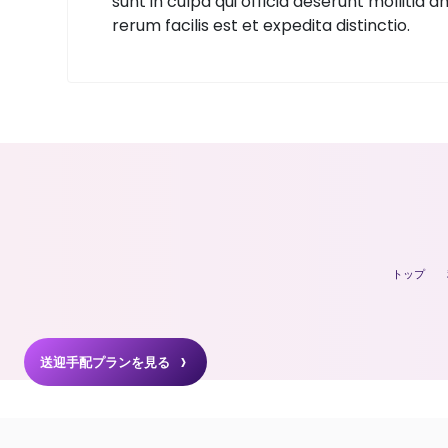
sunt in culpa qui officia deserunt mollitia
rerum facilis est et expedita distinctio.
トップ
送迎手配プランを見る