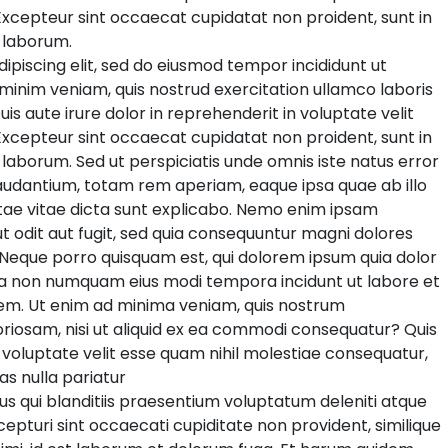
. Excepteur sint occaecat cupidatat non proident, sunt in
t laborum.
ipiscing elit, sed do eiusmod tempor incididunt ut
minim veniam, quis nostrud exercitation ullamco laboris
is aute irure dolor in reprehenderit in voluptate velit
. Excepteur sint occaecat cupidatat non proident, sunt in
t laborum. Sed ut perspiciatis unde omnis iste natus error
udantium, totam rem aperiam, eaque ipsa quae ab illo
atae vitae dicta sunt explicabo. Nemo enim ipsam
t odit aut fugit, sed quia consequuntur magni dolores
 Neque porro quisquam est, qui dolorem ipsum quia dolor
 quia non numquam eius modi tempora incidunt ut labore et
m. Ut enim ad minima veniam, quis nostrum
oriosam, nisi ut aliquid ex ea commodi consequatur? Quis
 voluptate velit esse quam nihil molestiae consequatur,
as nulla pariatur
s qui blanditiis praesentium voluptatum deleniti atque
epturi sint occaecati cupiditate non provident, similique