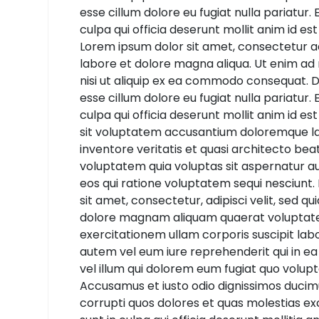
esse cillum dolore eu fugiat nulla pariatur
culpa qui officia deserunt mollit anim id es
Lorem ipsum dolor sit amet, consectetur ad
labore et dolore magna aliqua. Ut enim ad 
nisi ut aliquip ex ea commodo consequat. Du
esse cillum dolore eu fugiat nulla pariatur
culpa qui officia deserunt mollit anim id es
sit voluptatem accusantium doloremque la
inventore veritatis et quasi architecto be
voluptatem quia voluptas sit aspernatur au
eos qui ratione voluptatem sequi nesciunt.
sit amet, consectetur, adipisci velit, sed
dolore magnam aliquam quaerat voluptate
exercitationem ullam corporis suscipit lab
autem vel eum iure reprehenderit qui in ea
vel illum qui dolorem eum fugiat quo volupt
Accusamus et iusto odio dignissimos ducimu
corrupti quos dolores et quas molestias exc