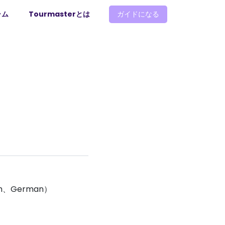
ラム
Tourmasterとは
ガイドになる
、German）