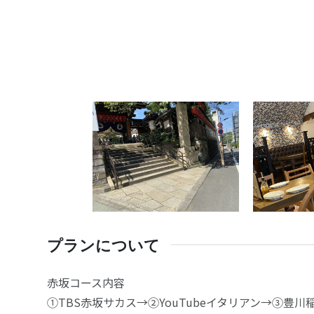
プランについて
赤坂コース内容
①TBS赤坂サカス→②YouTubeイタリアン→③豊