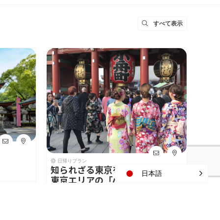
すべて表示
日帰りプラン
日帰
知られざる東京を堪能！千葉・
浅草
日本語
東京エリアの「小江戸巡り」プ
めて
0
(税込)
ラン
年）
¥2,200
(税込)
ツアーを見る
ツ