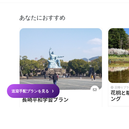
あなたにおすすめ
日帰りプラ
送迎手配プランを見る
花桃と
日帰りプラン
ング
長崎平和学習プラン
ツアー
¥2,200
(税込)
ツアーを見る