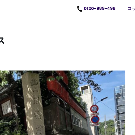
0120-989-495
コ
ス