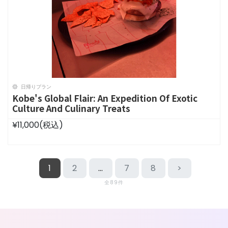
日帰りプラン
Kobe's Global Flair: An Expedition Of Exotic
Culture And Culinary Treats
¥11,000
(税込)
1
2
…
7
8
>
全89件