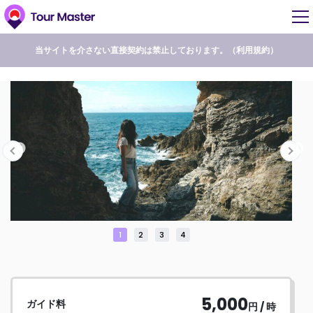
当サイトを介さない直接契約は禁止しております。（
利用規約
）
1
2
3
4
5,000
ガイド料
円 / 時