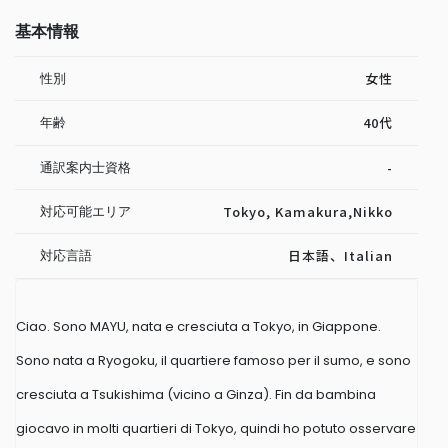
基本情報
性別
女性
年齢
40代
通訳案内士資格
-
対応可能エリア
Tokyo, Kamakura,Nikko
対応言語
日本語、Italian
Ciao. Sono MAYU, nata e cresciuta a Tokyo, in Giappone.
Sono nata a Ryogoku, il quartiere famoso per il sumo, e sono
cresciuta a Tsukishima (vicino a Ginza). Fin da bambina
giocavo in molti quartieri di Tokyo, quindi ho potuto osservare