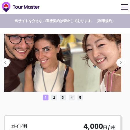
当サイトを介さない直接契約は禁止しております。（
利用規約
）
1
2
3
4
5
4,000
ガイド料
円 / 時