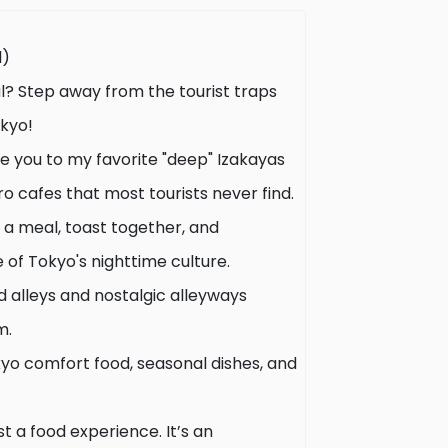
l)
al? Step away from the tourist traps
okyo!
ke you to my favorite "deep" Izakayas
o cafes that most tourists never find.
 a meal, toast together, and
of Tokyo's nighttime culture.
 alleys and nostalgic alleyways
m.
kyo comfort food, seasonal dishes, and
t a food experience. It’s an