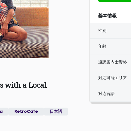
基本情報
性別
年齢
通訳案内士資格
対応可能エリア
s with a Local
対応言語
a
RetroCafe
日本語