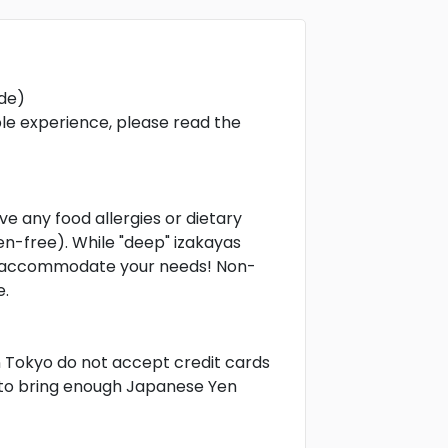
de)
le experience, please read the
e any food allergies or dietary
uten-free). While "deep" izakayas
to accommodate your needs! Non-
e.
n Tokyo do not accept credit cards
to bring enough Japanese Yen