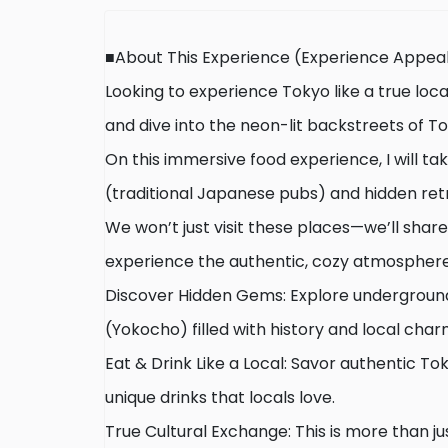
■About This Experience (Experience Appea
Looking to experience Tokyo like a true loc
and dive into the neon-lit backstreets of T
On this immersive food experience, I will ta
(traditional Japanese pubs) and hidden retr
We won’t just visit these places—we’ll share
experience the authentic, cozy atmosphere 
Discover Hidden Gems: Explore underground
(Yokocho) filled with history and local char
Eat & Drink Like a Local: Savor authentic To
unique drinks that locals love.
True Cultural Exchange: This is more than jus