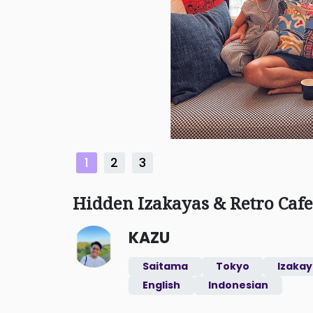
1
2
3
Hidden Izakayas & Retro Cafe
KAZU
Saitama
Tokyo
Izakay
English
Indonesian