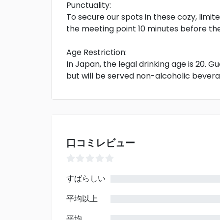
Punctuality:
To secure our spots in these cozy, limit
the meeting point 10 minutes before the
Age Restriction:
In Japan, the legal drinking age is 20. G
but will be served non-alcoholic bevera
口コミレビュー
すばらしい
平均以上
平均