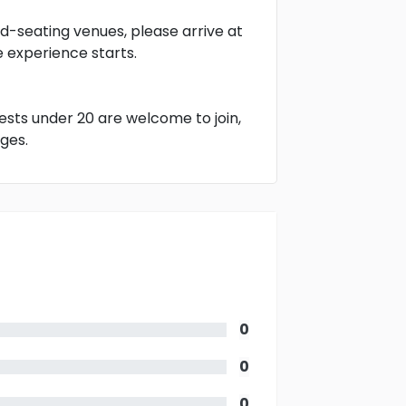
ed-seating venues, please arrive at
 experience starts.
uests under 20 are welcome to join,
ges.
0
0
0