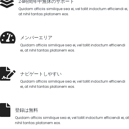
24時間年中無休のサポート
Quidam officiis similique sea ei, vel tollit indoctum efficiendi ei,
at nihil tantas platonem eos.
メンバーエリア
Quidam officiis similique sea ei, vel tollit indoctum efficiendi
ei, at nihil tantas platonem eos.
ナビゲートしやすい
Quidam officiis similique sea ei, vel tollit indoctum efficiendi
ei, at nihil tantas platonem eos.
登録は無料
Quidam officiis similique sea ei, vel tollit indoctum efficiendi ei, at
nihil tantas platonem eos.