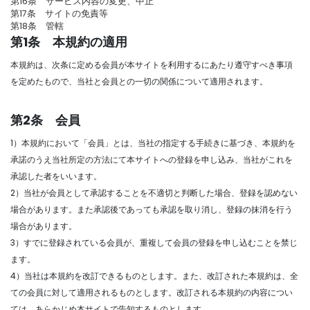
第16条 サービス内容の変更、中止
第17条 サイトの免責等
第18条 管轄
第1条 本規約の適用
本規約は、次条に定める会員が本サイトを利用するにあたり遵守すべき事項
を定めたもので、当社と会員との一切の関係について適用されます。
第2条 会員
1）本規約において「会員」とは、当社の指定する手続きに基づき、本規約を
承諾のうえ当社所定の方法にて本サイトへの登録を申し込み、当社がこれを
承認した者をいいます。
2）当社が会員として承認することを不適切と判断した場合、登録を認めない
場合があります。また承認後であっても承認を取り消し、登録の抹消を行う
場合があります。
3）すでに登録されている会員が、重複して会員の登録を申し込むことを禁じ
ます。
4）当社は本規約を改訂できるものとします。また、改訂された本規約は、全
ての会員に対して適用されるものとします。改訂される本規約の内容につい
ては、あらかじめ本サイトで告知するものとします。