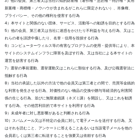
3）他の会員、第三者又は当社の知的財産権（著作権・意匠権・特許権・実用
新案権・商標権・ノウハウが含まれるがこれらに限定されない）、肖像権、
プライバシー、その他の権利を侵害する行為
4）本サイトと関係のない団体、サービス、活動等への勧誘を目的とする行為
5）他の会員、第三者又は当社に迷惑をかけたり不利益を与える行為、又はこ
れらの者を誹謗中傷したり、名誉・信用を毀損する行為
6）コンピューターウィルス等の有害なプログラムの使用・提供等により、本
サイトのシステムインフラに障害を及ぼす行為、又は当社による本サイトの
運営を妨害する行為
7）選挙の事前運動、選挙運動又はこれらに類似する行為、及び公職選挙法に
抵触する行為
8）当社の承認した以外の方法で他の会員又は第三者との間で、売買等金銭的
な利害を発生させる行為、対価性のない物品の交換や贈与等経済的な利害関
係の生じる行為、並びに無限連鎖講（ネズミ講）を開設し、又はこれを勧誘
する行為、その他営利目的で本サイトを利用する行為
9）未成年者に対し悪影響があると判断される行為
10）スパムメール又は不特定の会員に対して電子メールを送付する行為、又
はそれを読むこと、アンケートに答えることあるいは当該電子メールを他の
会員若しくは第三者に転送することを強要又は依頼する行為