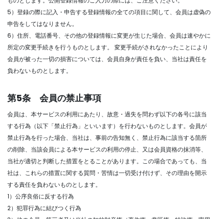
ものとします。公開登録情報のご入力の際には、ご注意ください。
5）登録の際に記入・申告する登録情報の全ての項目に関して、会員は虚偽の
申告をしてはなりません。
6）住所、電話番号、その他の登録情報に変更が生じた場合、会員は速やかに
所定の変更手続きを行うものとします。 変更手続がされなかったことにより
会員が被った一切の損害については、会員自身が責任を負い、当社は責任を
負わないものとします。
第5条 会員の禁止事項
会員は、本サービスの利用にあたり、故意・過失を問わず以下の各号に該当
する行為（以下「禁止行為」といいます）を行わないものとします。会員が
禁止行為を行った場合、当社は、事前の告知無く、禁止行為に該当する箇所
の削除、当該会員による本サービスの利用の停止、又は会員資格の抹消等、
当社が適切と判断した措置をとることがあります。この場合であっても、当
社は、これらの措置に関する質問・苦情は一切受け付けず、その理由を開示
する責任を負わないものとします。
1）公序良俗に反する行為
2）犯罪行為に結びつく行為