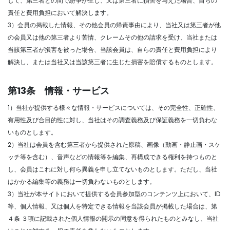
して、第三者との間で紛争が生じ、又は第三者に損害を与えた場合、自らの
責任と費用負担において解決します。
3）会員の掲載した情報、その他会員の帰責事由により、当社又は第三者が他
の会員又は他の第三者より苦情、クレームその他の請求を受け、当社または
当該第三者が損害を被った場合、当該会員は、自らの責任と費用負担により
解決し、または当社又は当該第三者に生じた損害を賠償するものとします。
第13条 情報・サービス
1）当社が提供する様々な情報・サービスについては、その完全性、正確性、
有用性及び合目的性に対し、当社はその調査義務及び保証義務を一切負わな
いものとします。
2）当社は会員を含む第三者から提供された原稿、画像（動画・静止画・スケ
ッチ等を含む）、音声などの情報等を編集、再構成できる権利を持つものと
し、会員はこれに対し何ら異義を申し立てないものとします。ただし、当社
はかかる編集等の義務は一切負わないものとします。
3）当社が本サイトにおいて提供する会員参加型のコンテンツ上において、ID
等、個人情報、又は個人を特定できる情報を当該会員が掲載した場合は、第
４条 ３項に記載された個人情報の開示の同意を得られたものとみなし、当社