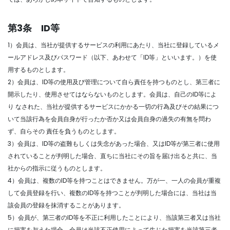
第3条 ID等
1）会員は、当社が提供するサービスの利用にあたり、当社に登録しているメ
ールアドレス及びパスワード（以下、あわせて「ID等」といいます。）を使
用するものとします。
2）会員は、ID等の使用及び管理について自ら責任を持つものとし、第三者に
開示したり、使用させてはならないものとします。会員は、自己のID等によ
り なされた、当社が提供するサービスにかかる一切の行為及びその結果につ
いて当該行為を会員自身が行ったか否か又は会員自身の過失の有無を問わ
ず、自らその 責任を負うものとします。
3）会員は、ID等の盗難もしくは失念があった場合、又はID等が第三者に使用
されていることが判明した場合、直ちに当社にその旨を届け出ると共に、当
社からの指示に従うものとします。
4）会員は、複数のID等を持つことはできません。万が一、一人の会員が重複
して会員登録を行い、複数のID等を持つことが判明した場合には、当社は当
該会員の登録を抹消することがあります。
5）会員が、第三者のID等を不正に利用したことにより、当該第三者又は当社
に損害を与えた場合、会員は当該不正使用によって生じた損害を当該第三者