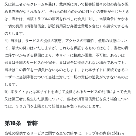
又は第三者からクレームを受け、裁判所において損害賠償その他の責任を認
める判決がなされるなど、 それらの対応のために何らかの費用が生じたとき
は、当社は、当該トラブルの原因を作出した会員に対し、当該紛争にかかる
一切の費用（損害賠償金、訴訟費用及び弁護士費用を含む）を請求できるも
のとします。
4）当社は、サービスの提供の状態、アクセスの可能性、使用の状態につい
て、最大の努力はいたしますが、これらを保証するものではなく、当社の責
に帰すべからざる原因により、本サイトに接続が困難、不可能、あるいは一
部又は全部のサービスが不完全、又は完全に提供されない場合であっても、
当社はこの責任を一切負わないものとします。また本サイトに接続できるユ
ーザーは当該障害について当社に対して一切の責任の追及ができないものと
します。
5）本サイトまたは本サイトを通じて提供されるサービスの利用によって会員
又は第三者に発生した損害について、当社が損害賠償責任を負う場合につい
ては、３０万円を上限として賠償責任を負うものとします。
第18条 管轄
当社の提供するサービスに関する全ての紛争は、トラブルの内容に関わら