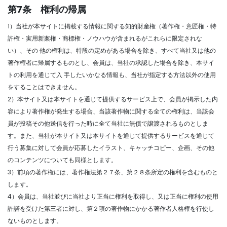
第7条 権利の帰属
1）当社が本サイトに掲載する情報に関する知的財産権（著作権・意匠権・特
許権・実用新案権・商標権・ノウハウが含まれるがこれらに限定されな
い）、その 他の権利は、特段の定めがある場合を除き、すべて当社又は他の
著作権者に帰属するものとし、会員は、当社の承認した場合を除き、本サイ
トの利用を通じて入 手したいかなる情報も、当社が指定する方法以外の使用
をすることはできません。
2）本サイト又は本サイトを通じて提供するサービス上で、会員が掲示した内
容により著作権が発生する場合、当該著作物に関する全ての権利は、当該会
員が投稿その他送信を行った時に全て当社に無償で譲渡されるものとしま
す。また、当社が本サイト又は本サイトを通じて提供するサービスを通じて
行う募集に対して会員が応募したイラスト、キャッチコピー、企画、その他
のコンテンツについても同様とします。
3）前項の著作権には、著作権法第２７条、第２８条所定の権利を含むものと
します。
4）会員は、当社並びに当社より正当に権利を取得し、又は正当に権利の使用
許諾を受けた第三者に対し、第２項の著作物にかかる著作者人格権を行使し
ないものとします。