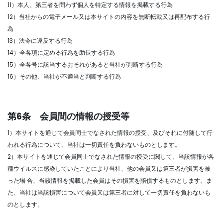
11）本人、第三者を問わず個人を特定する情報を掲載する行為
12）当社からの電子メール又は本サイトの内容を無断転載又は再配布する行
為
13）法令に違反する行為
14）全各項に定める行為を助長する行為
15）全各号に該当するおそれがあると当社が判断する行為
16）その他、当社が不適当と判断する行為
第6条 会員間の情報の授受等
1）本サイトを通じて会員同士でなされた情報の授受、及びそれに付随して行
われる行為について、当社は一切責任を負わないものとします。
2）本サイトを通じて会員同士でなされた情報の授受に関して、当該情報が各
種ウイルスに感染していたことにより当社、他の会員又は第三者が損害を被
った場 合、当該情報を掲載した会員はその損害を賠償するものとします。ま
た、当社は当該損害について会員又は第三者に対して一切責任を負わないも
のとします。