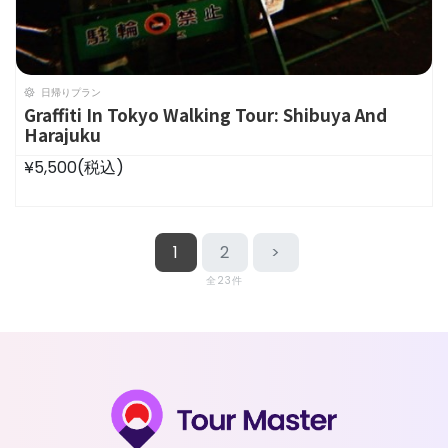
日帰りプラン
Graffiti In Tokyo Walking Tour: Shibuya And
Harajuku
¥5,500
(税込)
1
2
>
全23件